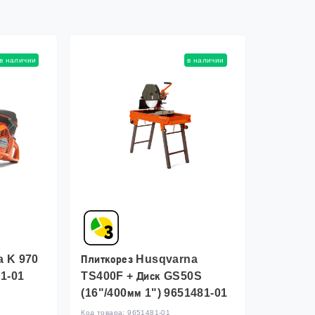
в наличии
в наличии
a K 970
Плиткорез Husqvarna
81-01
TS400F + Диск GS50S
(16"/400мм 1") 9651481-01
Код товара:
9651481-01