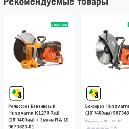
Рекомендуемые товары
в наличии
Рельсорез Бензиновый
Бензорез Husqvarn
Husqvarna K1270 Rail
(16''/400мм) 96734
(16''/400мм) + Зажим RA 10
Код товара:
9673481-01
9679823-01
0