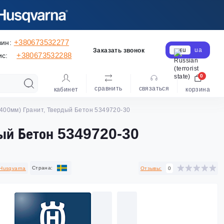
+380673532277
зин:
ru
ua
Заказать звонок
+380673532288
ис:
0
сравнить
cвязаться
кабинет
корзина
400мм) Гранит, Твердый Бетон 5349720-30
ый Бетон 5349720-30
Cтрана:
Husqvarna
Отзывы:
0