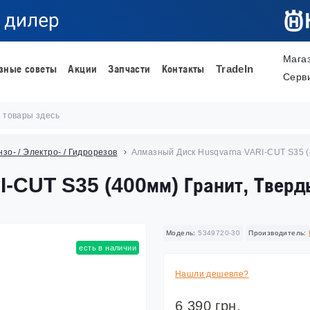
Мага
зные советы
Акции
Запчасти
Контакты
TradeIn
Серв
зо- / Электро- / Гидрорезов
Алмазный Диск Husqvarna VARI-CUT S35 (
-CUT S35 (400мм) Гранит, Тверд
Модель:
5349720-30
Производитель:
есть в наличии
Нашли дешевле?
6 390 грн.