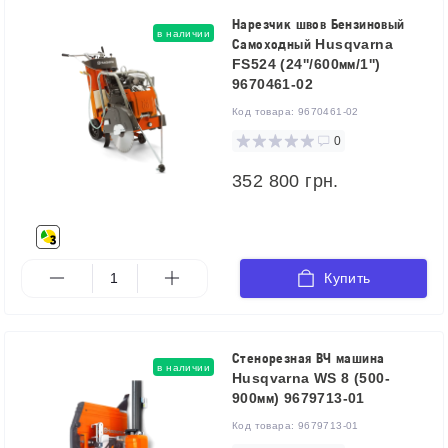
Нарезчик швов Бензиновый
в наличии
Самоходный Husqvarna
FS524 (24''/600мм/1'')
9670461-02
Код товара:
9670461-02
0
352 800 грн.
Купить
Стенорезная ВЧ машина
в наличии
Husqvarna WS 8 (500-
900мм) 9679713-01
Код товара:
9679713-01