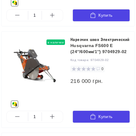
Купить
Нарезчик швов Электрический
в наличии
Husqvarna FS600 E
(24''/600мм/1'') 9704929-02
Код товара:
9704929-02
0
216 000 грн.
Купить