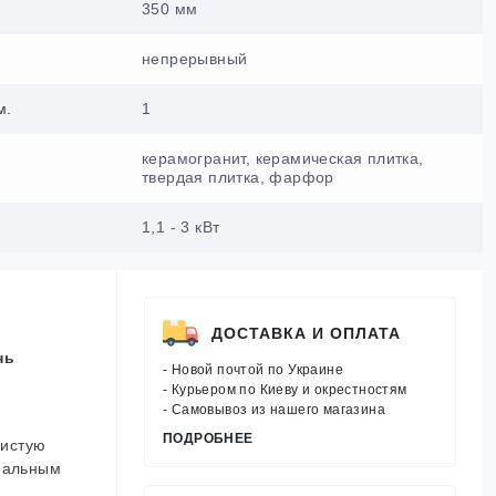
350 мм
непрерывный
м.
1
керамогранит, керамическая плитка,
твердая плитка, фарфор
1,1 - 3 кВт
ДОСТАВКА И ОПЛАТА
нь
- Новой почтой по Украине
- Курьером по Киеву и окрестностям
- Самовывоз из нашего магазина
.
ПОДРОБНЕЕ
чистую
деальным