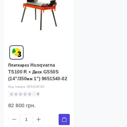
Плиткорез Husqvarna
TS100 R + Диск GS50S
(14"/350мм 1") 9651540-02
Код товара:
9651540-02
0
82 800 грн.