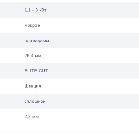
1,1 - 3 кВт
мокрое
плиткорезы
25,4 мм
ELITE-CUT
Швеция
сплошной
2,2 мм