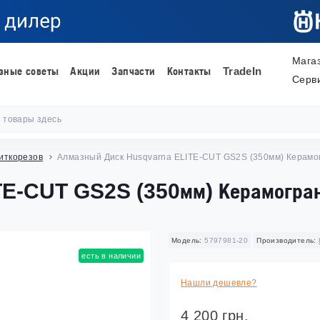
Мага
зные советы
Акции
Запчасти
Контакты
TradeIn
Серв
иткорезов
Алмазный Диск Husqvarna ELITE-CUT GS2S (350мм) Керамо
E-CUT GS2S (350мм) Керамогра
Модель:
5797981-20
Производитель:
есть в наличии
Нашли дешевле?
4 200 грн.