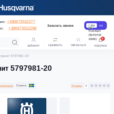
+380673532277
зин:
ru
ua
Заказать звонок
+380673532288
ис:
0
сравнить
cвязаться
кабинет
корзина
гранит 5797981-20
нит 5797981-20
Cтрана:
Husqvarna
Отзывы:
0