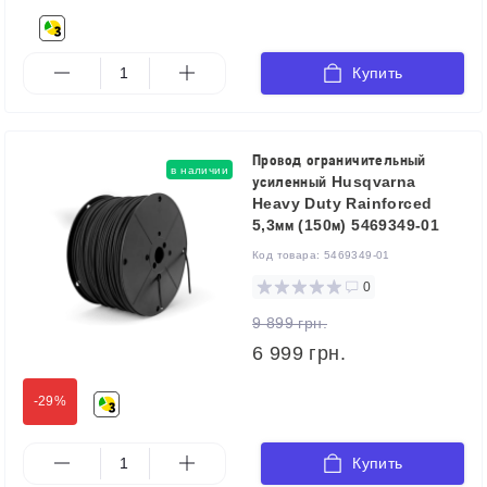
Купить
Провод ограничительный
в наличии
усиленный Husqvarna
Heavy Duty Rainforced
5,3мм (150м) 5469349-01
Код товара:
5469349-01
0
9 899 грн.
6 999 грн.
-29%
Купить