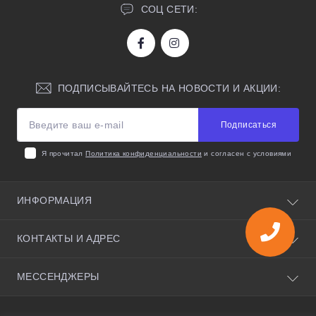
СОЦ СЕТИ:
ПОДПИСЫВАЙТЕСЬ НА НОВОСТИ И АКЦИИ:
Подписаться
Я прочитал
Политика конфиденциальности
и согласен с условиями
ИНФОРМАЦИЯ
О нас
КОНТАКТЫ И АДРЕС
Полезные советы
Условия соглашения
Киевская область, село Святопетровское, улица
МЕССЕНДЖЕРЫ
Политика конфиденциальности
Черновола 35, 08141
Возврат товара
Telegram
benzotradeorder@gmail.com
Доставка и оплата