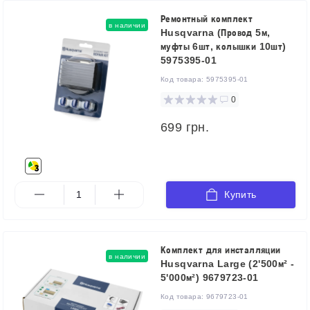
Ремонтный комплект
в наличии
Husqvarna (Провод 5м,
муфты 6шт, колышки 10шт)
5975395-01
Код товара:
5975395-01
0
699 грн.
Купить
Комплект для инсталляции
в наличии
Husqvarna Large (2'500м² -
5'000м²) 9679723-01
Код товара:
9679723-01