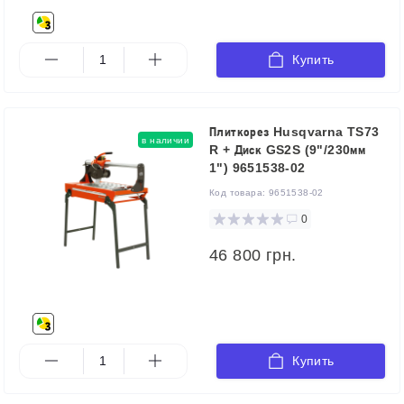
Купить
Плиткорез Husqvarna TS73
в наличии
R + Диск GS2S (9"/230мм
1") 9651538-02
Код товара:
9651538-02
0
46 800 грн.
Купить