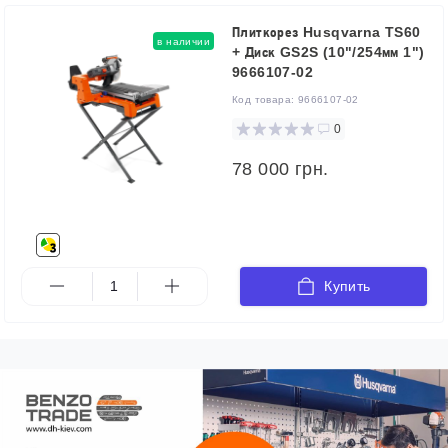
Плиткорез Husqvarna TS60
в наличии
+ Диск GS2S (10"/254мм 1")
9666107-02
Код товара:
9666107-02
0
78 000 грн.
Купить