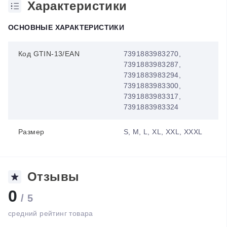
Характеристики
ОСНОВНЫЕ ХАРАКТЕРИСТИКИ
Код GTIN-13/EAN
7391883983270,
7391883983287,
7391883983294,
7391883983300,
7391883983317,
7391883983324
Размер
S, M, L, XL, XXL, XXXL
Отзывы
0
/ 5
средний рейтинг товара