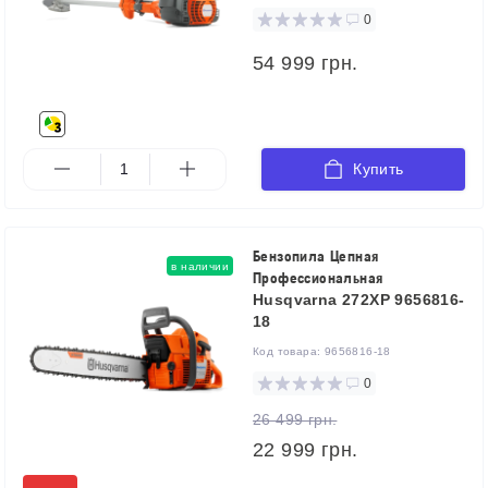
0
54 999 грн.
Купить
Бензопила Цепная
в наличии
Профессиональная
Husqvarna 272XP 9656816-
18
Код товара:
9656816-18
0
26 499 грн.
22 999 грн.